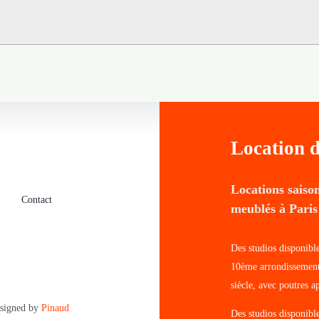
Location d
Locations saiso
Contact
meublés à Paris
Des studios disponibl
10ème arrondissement
siècle, avec poutres 
esigned by
Pinaud
Des studios disponibl