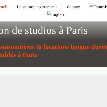
cueil
Locations appartements
Contact
on de studios à Paris
saisonnières & locations longue duré
ublés à Paris
Loading...