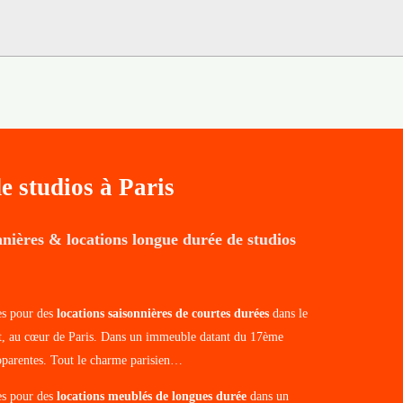
e studios à Paris
nnières & locations longue durée de studios
es pour des
locations saisonnières de courtes durées
dans le
, au cœur de Paris. Dans un immeuble datant du 17ème
apparentes. Tout le charme parisien…
es pour des
locations meublés de longues durée
dans un