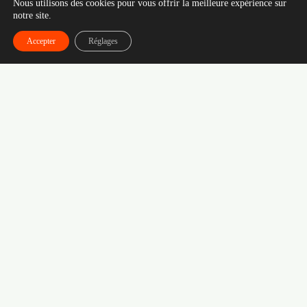
Nous utilisons des cookies pour vous offrir la meilleure expérience sur
notre site.
Accepter
Réglages
Diponibilités et tarifs
du Studio « Barbara »
Arrivée
Départ