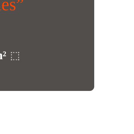
les”
m²