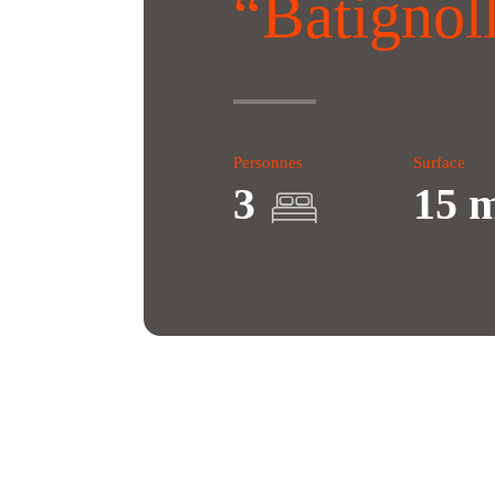
“Batignol
Personnes
Surface
3
15 