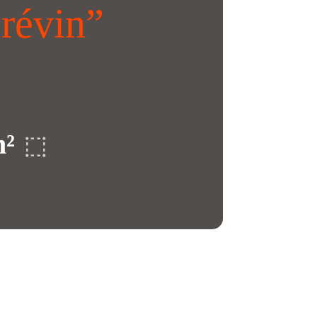
révin”
m²