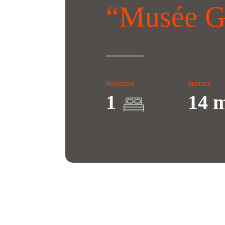
“Musée G
Personne
Surface
1
14 