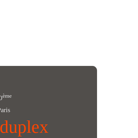
ème
0
aris
 duplex